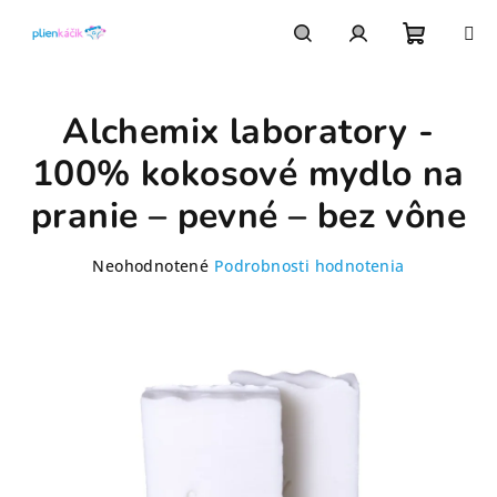
Prejsť
na
obsah
Nákupn
Hľadať
Prihlásenie
Alchemix laboratory -
košík
100% kokosové mydlo na
pranie – pevné – bez vône
Priemerné
Neohodnotené
Podrobnosti hodnotenia
hodnotenie
produktu
je
0,0
z
5
hviezdičiek.