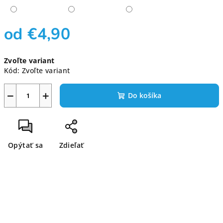
od
€4,90
Jednotková
Zvoľte variant
cena:
Kód:
Zvoľte variant
−
+
Do košíka
Opýtať sa
Zdieľať