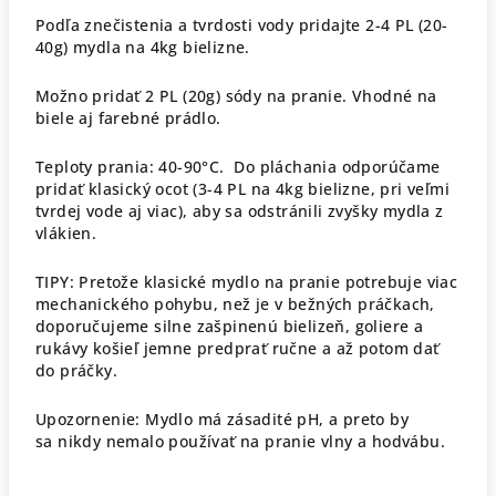
Podľa znečistenia a tvrdosti vody pridajte 2-4 PL (20-
40g) mydla na 4kg bielizne.
Možno pridať 2 PL (20g) sódy na pranie. Vhodné na
biele aj farebné prádlo.
Teploty prania: 40-90°C. Do pláchania odporúčame
pridať klasický ocot (3-4 PL na 4kg bielizne, pri veľmi
tvrdej vode aj viac), aby sa odstránili zvyšky mydla z
vlákien.
TIPY: Pretože klasické mydlo na pranie potrebuje viac
mechanického pohybu, než je v bežných práčkach,
doporučujeme silne zašpinenú bielizeň, goliere a
rukávy košieľ jemne predprať ručne a až potom dať
do práčky.
Upozornenie: Mydlo má zásadité pH, a preto by
sa nikdy nemalo používať na pranie vlny a hodvábu.