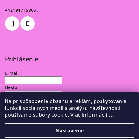
+421917158057
Prihlásenie
E-mail
Heslo
Na prispôsobenie obsahu a reklám, poskytovanie
Prihlásiť sa
funkcií sociálnych médií a analýzu návštevnosti
používame súbory cookie. Viac informácií
tu
.
Nová registrácia
Zabudnuté heslo
Nastavenie