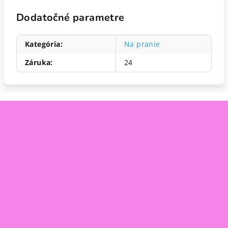
Dodatočné parametre
Kategória
:
Na pranie
Záruka
:
24
Z
á
p
ä
t
i
e