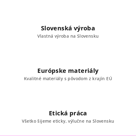
d
a
c
i
Slovenská výroba
e
Vlastná výroba na Slovensku
p
r
v
k
y
Európske materiály
v
Kvalitné materiály s pôvodom z krajín EÚ
ý
p
i
s
u
Etická práca
Všetko šijeme eticky, výlučne na Slovensku