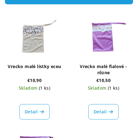
p
V
r
ý
o
p
d
i
u
s
k
p
t
r
o
Vrecko malé lístky eceu
Vrecko malé fialové -
o
v
rôzne
d
€10,90
€10,50
Skladom
(1 ks)
Skladom
(1 ks)
u
k
t
Detail
Detail
o
v