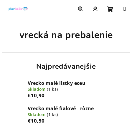
Prejsť
na
obsah
Nákupn
Hľadať
Prihlásenie
vrecká na prebalenie
košík
Najpredávanejšie
Vrecko malé lístky eceu
Skladom
(1 ks)
€10,90
Vrecko malé fialové - rôzne
Skladom
(1 ks)
€10,50