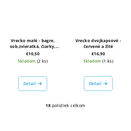
Vrecko malé - bagre,
Vrecko dvojkapsové -
sob,zvieratká, čiarky,
červené a žlté
líška
€10,50
€16,90
Skladom
(2 ks)
Skladom
(1 ks)
Detail
Detail
18
položiek celkom
O
v
l
á