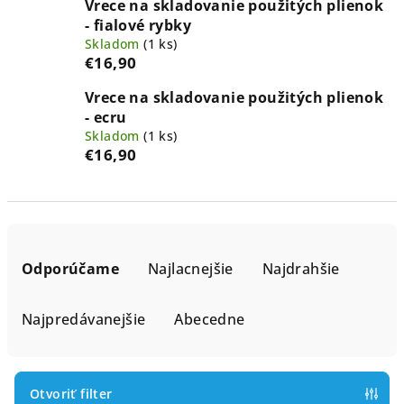
Vrece na skladovanie použitých plienok
- fialové rybky
Skladom
(1 ks)
€16,90
Vrece na skladovanie použitých plienok
- ecru
Skladom
(1 ks)
€16,90
R
a
Odporúčame
Najlacnejšie
Najdrahšie
d
e
Najpredávanejšie
Abecedne
n
i
e
Otvoriť filter