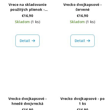
Vrece na skladovanie
Vrecko dvojkapsové -
použitých plienok -
červené
červené
€16,90
€16,90
Skladom
(1 ks)
Skladom
(1 ks)
Detail
Detail
Vrecko dvojkapsové -
Vrecko dvojkapsové - po
hnedé dvojvrecká
1 ks
€16,90
€16,90