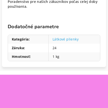
Poradenstvo pre našich zákazníkov počas celej doby
používania.
Dodatočné parametre
Kategória
:
Látkové plienky
Záruka
:
24
Hmotnosť
:
1 kg
Z
á
p
ä
t