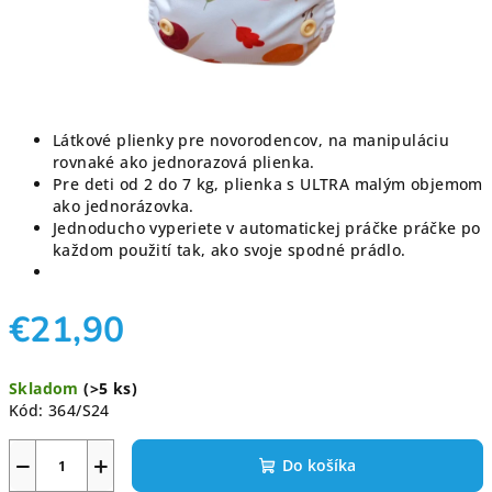
Látkové plienky pre novorodencov, na manipuláciu
rovnaké ako jednorazová plienka.
Pre deti od 2 do 7 kg, plienka s ULTRA malým objemom
ako jednorázovka.
Jednoducho vyperiete v automatickej práčke práčke po
každom použití tak, ako svoje spodné prádlo.
€21,90
Jednotková
Skladom
(>5 ks)
cena:
Kód:
364/S24
−
+
Do košíka