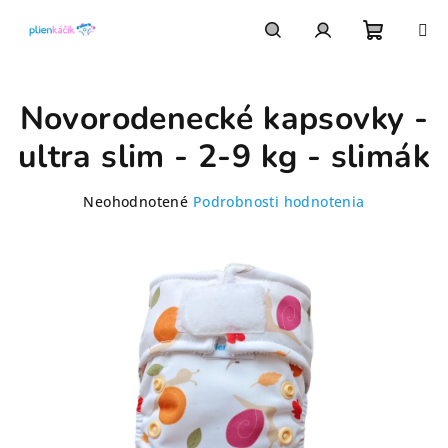
Prejsť
na
obsah
Nákupn
Hľadať
Prihlásenie
Novorodenecké kapsovky -
košík
ultra slim - 2-9 kg - slimák
Priemerné
Neohodnotené
Podrobnosti hodnotenia
hodnotenie
produktu
je
0,0
z
5
hviezdičiek.