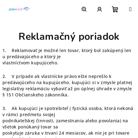
Prejsť
na
obsah
Nákupn
Hľadať
Prihlásenie
Reklamačný poriadok
košík
1. Reklamovať je možné len tovar, ktorý bol zakúpený len
u predávajúceho a ktorý je
vlastníctvom kupujúceho.
2. V prípade ak vlastnícke právo ešte neprešlo k
predávajúceho na kupujúceho, kupujúci si v zmysle platnej
legislatívy reklamáciu vybaviť až po úplnej úhrade v zmysle
§ 151 Občianskeho zákonníka.
3. Ak kupujúci je spotrebiteľ ( fyzická osoba, ktorá nekoná
v rámci predmetu svojej
podnikateľskej činnosti, zamestnania alebo povolania) na
všetok ponúkaný tovar sa
poskytuje záruka v trvaní 24 mesiacov, ak nie je pri tovare