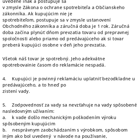
uvedené inak a postupuje sa
v zmysle Zákona o ochrane spotrebiteľa a Občianskeho
zákonníka. Ak kupujúcim nie je
spotrebiteľom, postupuje sa v zmysle ustanovení
Obchodného zákonníka a záručná doba je 1 rok. Záručná
doba začína plynúť dňom prevzatia tovaru od prepravnej
spoločnosti alebo priamo od predávajúceho ak si tovar
preberá kupujúci osobne v deň jeho prevzatia.
Všetok náš tovar je spotrebný. Jeho adekvátne
opotrebovainie časom do reklamácie nespadá.
4. Kupujúci je povinný reklamáciu uplatniť bezodkladne u
predávajúceho, a to hneď po
zistení vady.
5. Zodpovednosť za vady sa nevzťahuje na vady spôsobené
nasledovným užívaním:
a. k vade došlo mechanickým poškodením výroku
spôsobeným kupujúcim
b. nesprávnym zaobchádzaním s výrobkom, spôsobom
iným ako bol uvedený v návode na používanie,