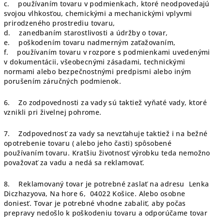
c. používaním tovaru v podmienkach, ktoré neodpovedajú
svojou vlhkosťou, chemickými a mechanickými vplyvmi
prirodzeného prostrediu tovaru,
d. zanedbaním starostlivosti a údržby o tovar,
e. poškodením tovaru nadmerným zaťažovaním,
f. používaním tovaru v rozpore s podmienkami uvedenými
v dokumentácii, všeobecnými zásadami, technickými
normami alebo bezpečnostnými predpismi alebo iným
porušením záručných podmienok.
6. Zo zodpovednosti za vady sú taktiež vyňaté vady, ktoré
vznikli pri živelnej pohrome.
7. Zodpovednosť za vady sa nevzťahuje taktiež i na bežné
opotrebenie tovaru ( alebo jeho časti) spôsobené
používaním tovaru. Kratšiu životnosť výrobku teda nemožno
považovať za vadu a nedá sa reklamovať.
8. Reklamovaný tovar je potrebné zaslať na adresu Lenka
Diczhazyova, Na hore 6, 04022 Košice. Alebo osobne
doniesť. Tovar je potrebné vhodne zabaliť, aby počas
prepravy nedošlo k poškodeniu tovaru a odporúčame tovar