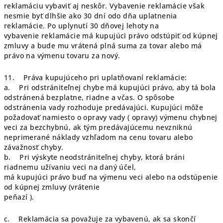
reklamáciu vybaviť aj neskôr. Vybavenie reklamácie však
nesmie byť dlhšie ako 30 dní odo dňa uplatnenia
reklamácie. Po uplynutí 30 dňovej lehoty na
vybavenie reklamácie má kupujúci právo odstúpiť od kúpnej
zmluvy a bude mu vrátená plná suma za tovar alebo má
právo na výmenu tovaru za nový.
11. Práva kupujúceho pri uplatňovaní reklamácie:
a. Pri odstrániteľnej chybe má kupujúci právo, aby tá bola
odstránená bezplatne, riadne a včas. O spôsobe
odstránenia vady rozhoduje predávajúci. Kupujúci môže
požadovať namiesto o opravy vady ( opravy) výmenu chybnej
veci za bezchybnú, ak tým predávajúcemu nevzniknú
neprimerané náklady vzhľadom na cenu tovaru alebo
závažnosť chyby.
b. Pri výskyte neodstrániteľnej chyby, ktorá bráni
riadnemu užívaniu veci na daný účel,
má kupujúci právo buď na výmenu veci alebo na odstúpenie
od kúpnej zmluvy (vrátenie
peňazí ).
c. Reklamácia sa považuje za vybavenú, ak sa skončí