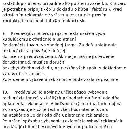
zaslať doporučene, prípadne ako poistenú zásielku. K tovaru
je potrebné pripojiť kópiu dokladu o kúpe ( faktúru ). Pred
odoslaním reklamácie / vrátenia tovaru nás prosím
kontaktujte na email info@plienkacik.sk.
9. Predávajúci potvrdí prijatie reklamácie a vydá
kupujúcemu potvrdenie o uplatnení
Reklamácie tovaru vo vhodnej forme. Za deň uplatnenia
reklamácie sa považuje deň jej
doručenia predávajúcemu. Ak nie je možné potvrdenie
doručiť ihneď, musí sa doručiť
bez zbytočného odkladu, najneskôr však spolu s dokladom o
vybavení reklamácie.
Potvrdenie o vybavení reklamácie bude zaslané písomne.
10. Predávajúci je povinný určiť spôsob vybavenia
reklamácie ihneď, v zložitých prípadoch do 3 dní odo dňa
uplatnenia reklamácie. V odôvodnených prípadoch, najmä
ak sa vyžaduje zložité technické zhodnotenie tovaru
najneskôr do 30 dni odo dňa uplatnenia reklamácie.
Po určení spôsobu vybavenia reklamácie vybaví reklamáciu
predávajúci ihneď, v odôvodnených prípadoch možno