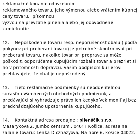
reklamačné konanie odovzdaním
reklamovaného tovaru, jeho výmenou alebo vrátením kúpnej
ceny tovaru, písomnou
výzvou na prevzatie plnenia alebo jej odôvodnené
zamietnutie.
12. Nepoškodenie tovaru resp. neporušenosť obalu ( podľa
pokynov pri preberaní tovaru) je potrebné skontrolovať pri
preberaní tovaru, nakoľko tovar pri preprave sa môže
poškodiť, odporúčame kupujúcim rozbaliť tovar a prezrieť si
ho v prítomnosti dopravcu. Vaším podpisom kuriérovi
prehlasujete, že obal je nepoškodený.
13. Tieto reklamačné podmienky sú neoddeliteľnou
súčasťou všeobecných obchodných podmienok, a
predávajúci si vyhradzuje právo ich kedykoľvek meniť aj bez
predchádzajúceho upozornenia kupujúceho.
14. Kontaktná adresa predajne :
plienáčik s.r.o.
,
Masarykova 2, Jumbo centrum , 04011 Košice, adresa na
zalanie tovaru: Lenka Diczhazyova, Na hore 6, kosice 04022.