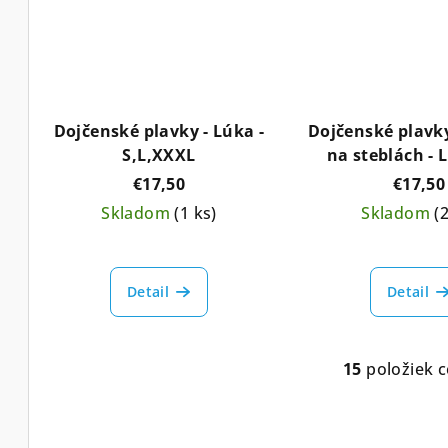
Dojčenské plavky - Lúka -
Dojčenské plavky
S,L,XXXL
na steblách - 
€17,50
€17,50
Skladom
(1 ks)
Skladom
(
Detail
Detail
15
položiek 
O
v
l