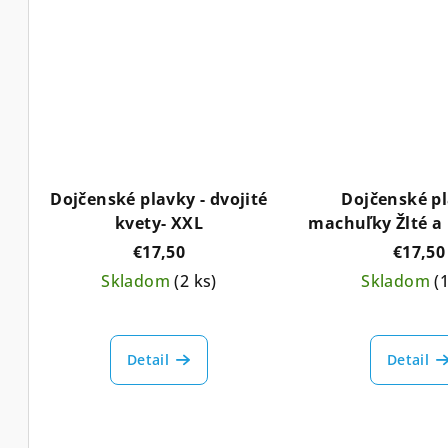
o
o
v
v
Dojčenské plavky - dvojité
Dojčenské pl
kvety- XXL
machuľky Žlté a
XL, XX
€17,50
€17,50
Skladom
(2 ks)
Skladom
(
Detail
Detail