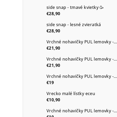
side snap - tmavé kvietky 🥳
€28,90
side snap - lesné zvieratká
€28,90
Vrchné nohavičky PUL lemovky - Modrô - suchý zips
€21,90
Vrchné nohavičky PUL lemovky - Basic biele a béžové
€21,90
Vrchné nohavičky PUL lemovky - Guličky
€19
Vrecko malé lístky eceu
€10,90
Vrchné nohavičky PUL lemovky - srdiecka, bordo
€10