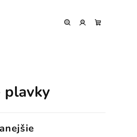
Hľadať
Prihlásenie
Nákupný
košík
 plavky
anejšie