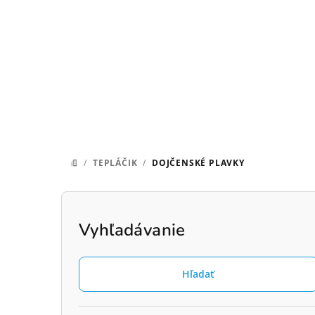
Prejsť
na
obsah
/
TEPLÁČIK
/
DOJČENSKÉ PLAVKY
DOMOV
B
o
Vyhľadávanie
č
Hľadať
n
ý
Preskočiť