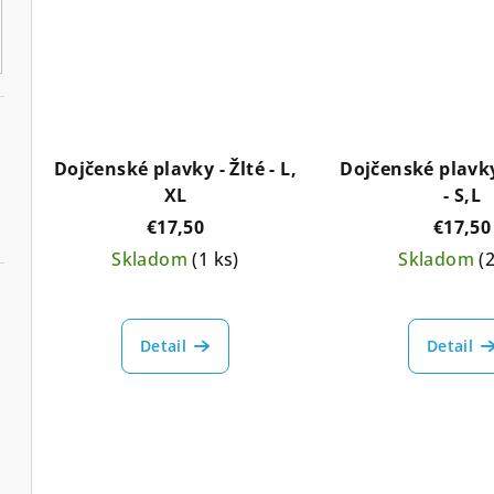
Dojčenské plavky - Žlté - L,
Dojčenské plavky
XL
- S,L
€17,50
€17,50
Skladom
(1 ks)
Skladom
(
Detail
Detail
ky
ami