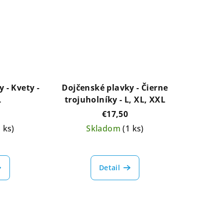
 - Kvety -
Dojčenské plavky - Čierne
L
trojuholníky - L, XL, XXL
€17,50
1 ks)
Skladom
(1 ks)
Detail