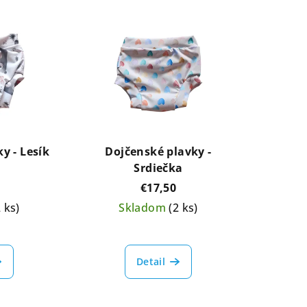
y - Lesík
Dojčenské plavky -
Srdiečka
€17,50
2 ks)
Skladom
(2 ks)
Detail