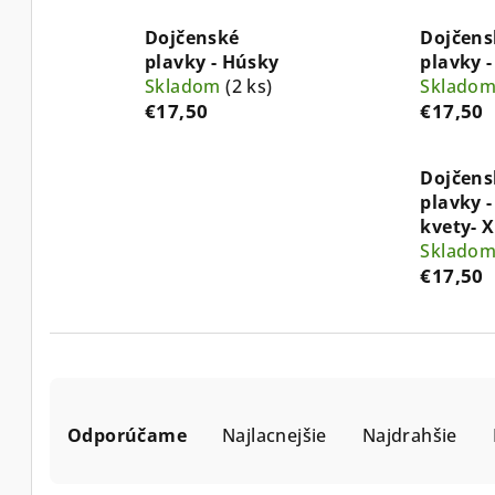
Dojčenské
Dojčens
plavky - Húsky
plavky -
Skladom
(2 ks)
Sklado
€17,50
€17,50
Dojčens
plavky -
kvety- 
Sklado
€17,50
R
Odporúčame
Najlacnejšie
Najdrahšie
a
d