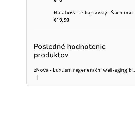
Naťahovacie kapsovky - Šach mat - veľko
€19,90
Posledné hodnotenie
produktov
zNova - Luxusní regenerační well-aging krém -alchym
|
Hodnotenie produktu je 5 z 5 hviezdičiek.