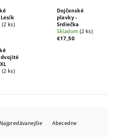
ké
Dojčenské
 Lesík
plavky -
m
(2 ks)
Srdiečka
Skladom
(2 ks)
€17,50
ké
 dvojité
XXL
m
(2 ks)
Najpredávanejšie
Abecedne