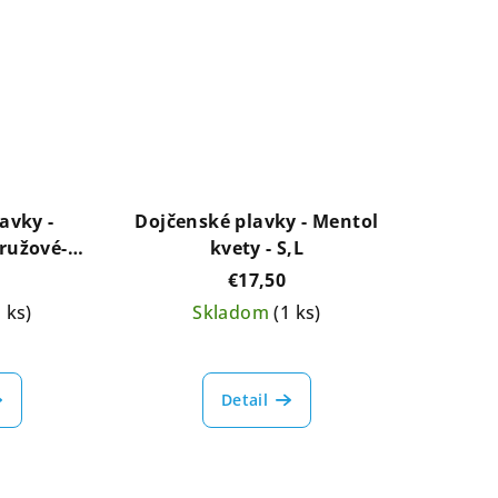
avky -
Dojčenské plavky - Mentol
 ružové-M,
kvety - S,L
L
€17,50
1 ks)
Skladom
(1 ks)
Detail