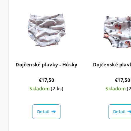
V
e
ý
n
p
i
i
e
s
p
p
r
Dojčenské plavky - Húsky
Dojčenské plavk
r
o
€17,50
€17,50
o
d
Skladom
(2 ks)
Skladom
(
d
u
u
k
Detail
Detail
k
t
t