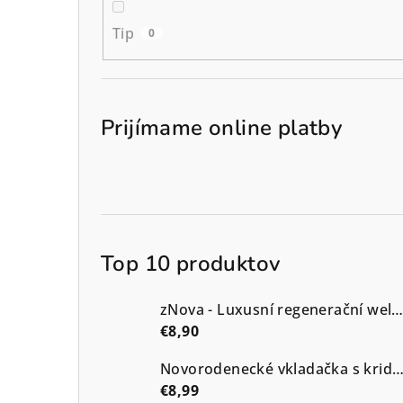
Tip
0
Prijímame online platby
Top 10 produktov
zNova - Luxusní regenerační well-aging krém -alchymist
€8,90
Novorodenecké vkladačka s kridielk
€8,99