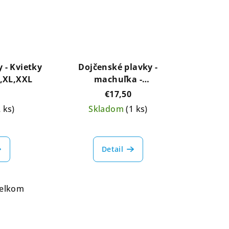
 - Kvietky
Dojčenské plavky -
L,XL,XXL
machuľka -
S,M,L,XXL,XXXL
€17,50
2 ks)
Skladom
(1 ks)
Detail
celkom