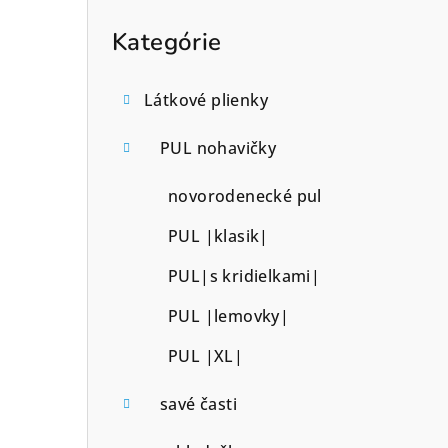
p
kategórie
Kategórie
a
n
Látkové plienky
e
PUL nohavičky
l
novorodenecké pul
PUL |klasik|
PUL|s kridielkami|
PUL |lemovky|
PUL |XL|
savé časti