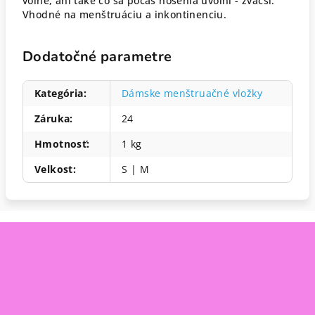
voľné, ani také čo sa počas nosenia uvoľní - zväčší.
Vhodné na menštruáciu a inkontinenciu.
Dodatočné parametre
Kategória
:
Dámske menštruačné vložky
Záruka
:
24
Hmotnosť
:
1 kg
Velkost
:
S | M
Z
á
p
ä
t