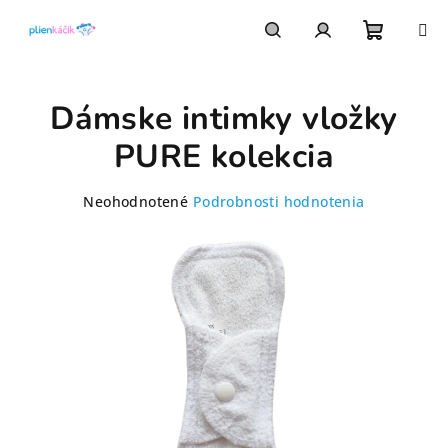
Prejsť
na
obsah
Nákupn
Hľadať
Prihlásenie
Dámske intimky vložky
košík
PURE kolekcia
Priemerné
Neohodnotené
Podrobnosti hodnotenia
hodnotenie
produktu
je
0,0
z
5
hviezdičiek.