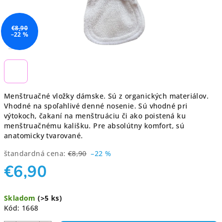
€8,90
–22 %
Menštruačné vložky dámske. Sú z organických materiálov.
Vhodné na spoľahlivé denné nosenie. Sú vhodné pri
výtokoch, čakaní na menštruáciu či ako poistená ku
menštruačnému kališku. Pre absolútny komfort, sú
anatomicky tvarované.
štandardná cena:
€8,90
–22 %
€6,90
Jednotková
Skladom
(>5 ks)
cena:
Kód:
1668