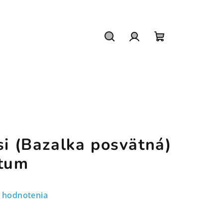
Hľadať
Prihlásenie
Nákupný
košík
si (Bazalka posvätná)
tum
 hodnotenia