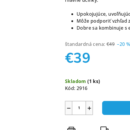
je
0,0
Upokojujúce, uvoľňujúc
z
Môže podporiť vzhľad 
5
Dobre sa kombinuje s e
hviezdičiek.
štandardná cena:
€49
–20 
€39
Jednotková
cena:
Skladom
(1 ks)
Kód:
2916
−
+