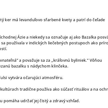
stý ker má levanduľovo sfarbené kvety a patrí do čeľade
ýchodnej Ázie a niekedy sa označuje aj ako Bazalka posv
a sa používala v indických liečebných postupoch ako prí
stí.
nateľná“ a považuje sa za „kráľovnú byliniek.“ Vôňou
ezanú bazalku s nádychom klinčeka.
ulsi vytvára očarujúci atmosféru.
kultúrach tradične používa ako súčasť rituálov a na och
 pomáha udržať jej čistý a zdravý vzhľad.