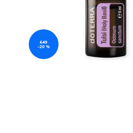
€49
–20 %