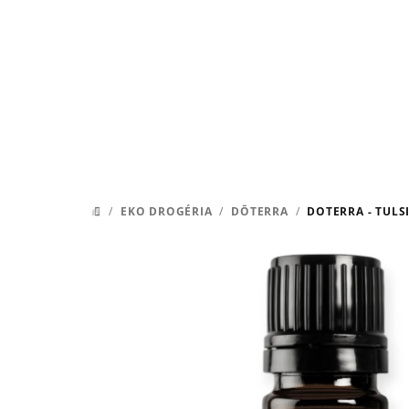
Prejsť
na
obsah
/
EKO DROGÉRIA
/
DŌTERRA
/
DOTERRA - TUL
DOMOV