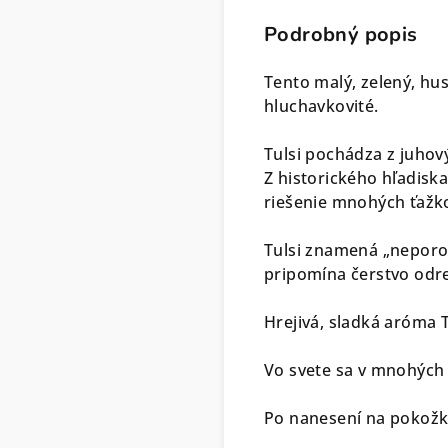
Podrobný popis
Tento malý, zelený, hu
hluchavkovité.
Tulsi pochádza z juhov
Z historického hľadisk
riešenie mnohých ťažko
Tulsi znamená „neporov
pripomína čerstvo odr
Hrejivá, sladká aróma T
Vo svete sa v mnohých 
Po nanesení na pokožku