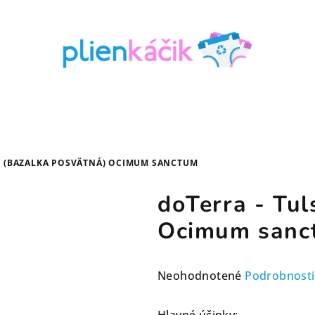
SI (BAZALKA POSVÄTNÁ) OCIMUM SANCTUM
doTerra - Tul
Ocimum sanc
Priemerné
Neohodnotené
Podrobnosti
hodnotenie
produktu
Hlavné účinky: