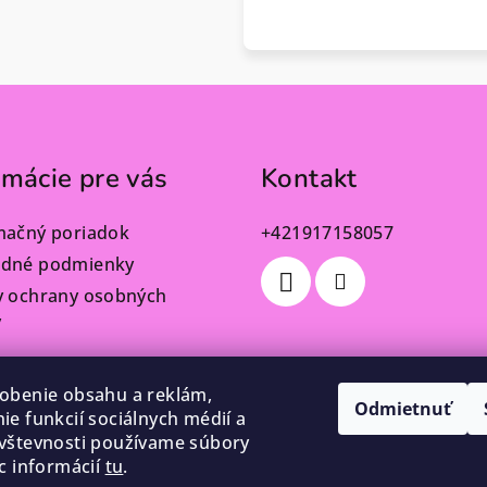
rmácie pre vás
Kontakt
mačný poriadok
+421917158057
dné podmienky
y ochrany osobných
v
obenie obsahu a reklám,
Odmietnuť
ie funkcií sociálnych médií a
vštevnosti používame súbory
ac informácií
tu
.