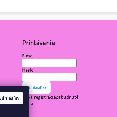
Prihlásenie
E-mail
Heslo
Prihlásiť sa
Nová registrácia
Zabudnuté
Súhlasím
heslo