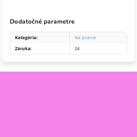
Dodatočné parametre
Kategória
:
Na pranie
Záruka
:
24
Z
á
p
ä
t
i
e