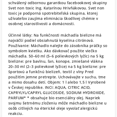
schválený odbornou garantkou facebookovej skupiny
Svet non toxic Ing. Katarínou Hrivňákovou. Svet non
toxic je podporná spotrebiteľská skupina, ktorej
užívateľov zaujíma eliminácia škodlivej chémie v
osobnej starostlivosti a domácnosti.
Účinné látky: Na funkčnosti máchadla bielizne má
najväčší podiel obsiahnutá kyselina citrónová.
Používanie: Máchadlo nalejte do zásobníka práčky so
symbolom kvietku. Ako dávkovač použite viečko
máchadla. 50–60 ml (5–6 polievkových lyžíc) na 5 kg
bielizne: pre bavlnu, ľan, konope, zmiešané vlákna
20–30 ml (2–3 polievkové lyžice) na 5 kg bielizne: pre
športovú a funkčnú bielizeň, textil z vlny Pred
použitím jemne pretrepte. Uchovávajte v suchu, tme
a mimo dosahu detí. Objem: 1 l alebo 1,5 l Vyrobené
v Českej republike. INCI: AQUA, CITRIC ACID,
CAPRYLYL/CAPRYL GLUCOSIDE, SODIUM HYDROXIDE,
PARFUM* * obsahuje bio esenciálny olej. Napriek
svojmu šetrnému zloženiu môže máchadlo bielizne u
osôb citlivých na éterické oleje vyvolať alergickú
reakciu.