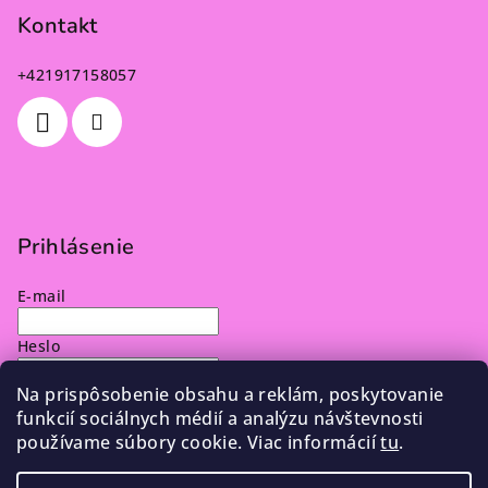
Kontakt
+421917158057
Prihlásenie
E-mail
Heslo
Na prispôsobenie obsahu a reklám, poskytovanie
Prihlásiť sa
funkcií sociálnych médií a analýzu návštevnosti
používame súbory cookie. Viac informácií
tu
.
Nová registrácia
Zabudnuté heslo