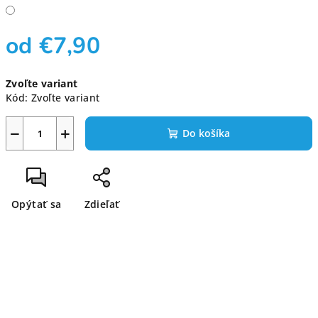
od
€7,90
Jednotková
Zvoľte variant
cena:
Kód:
Zvoľte variant
−
+
Do košíka
Opýtať sa
Zdieľať