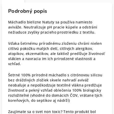
Podrobný popis
Máchadlo bielizne Natuty sa používa namiesto
aviváže. Neutralizuje pH pracie kúpele a odstráni
nežiaduce zvyšky pracieho prostriedku z textilu.
Vďaka šetrnému prírodnému zloženiu chráni nielen
citlivú pokožku malých detí, citlivých alergikov,
atopikov, ekzematikov, ale taktiež predlžuje životnosť
vlákien a navracia im ich prirodzené vlastnosti a
vzhľad.
Šetrné 100% prírodné máchadlo s citrónovou silicou
bez dráždivých zložiek skvele nahradí aviváž
neobaľuje a nepoškodzuje textilné vlákna predlžuje
životnosť a pekný vzhľad oblečenia 100% biologicky
rozložiteľné (vhodné do domácich ČOV, vrátane tých
koreňových, do septikov aj nádrží)
Zaujímate sa o svet non toxic? Tento produkt bol