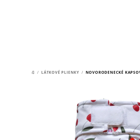
Prejsť
na
obsah
/
LÁTKOVÉ PLIENKY
/
NOVORODENECKÉ KAPSOVKY
DOMOV