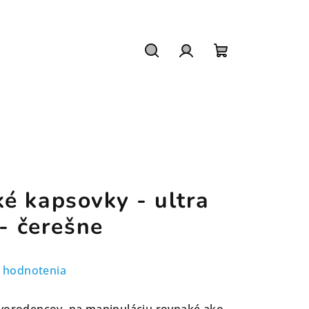
Hľadať
Prihlásenie
Nákupný
košík
é kapsovky - ultra
 - čerešne
 hodnotenia
ovorodencov, na manipuláciu rovnaké ako