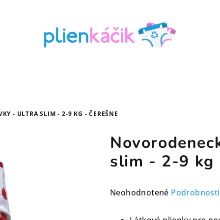
 - ULTRA SLIM - 2-9 KG - ČEREŠNE
Novorodeneck
slim - 2-9 kg
Priemerné
Neohodnotené
Podrobnosti
hodnotenie
produktu
Látkové plienky pre n