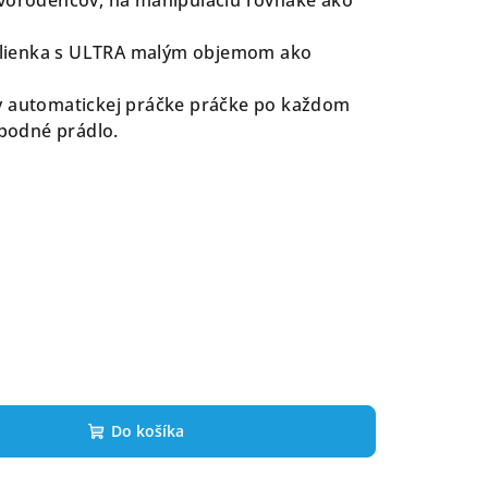
, plienka s ULTRA malým objemom ako
v automatickej práčke práčke po každom
spodné prádlo.
Do košíka