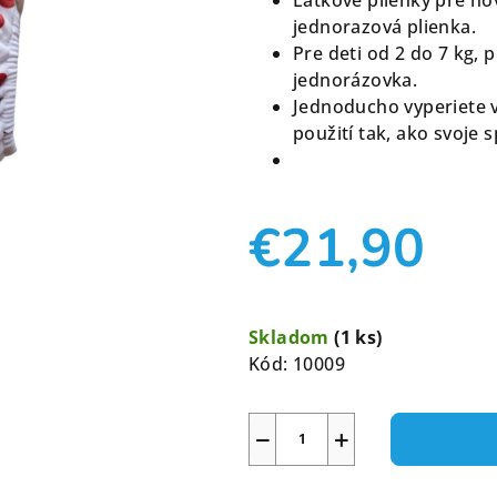
je
jednorazová plienka.
0,0
Pre deti od 2 do 7 kg
z
jednorázovka.
5
Jednoducho vyperiete 
hviezdičiek.
použití tak, ako svoje 
€21,90
Jednotková
cena:
Skladom
(1 ks)
Kód:
10009
−
+