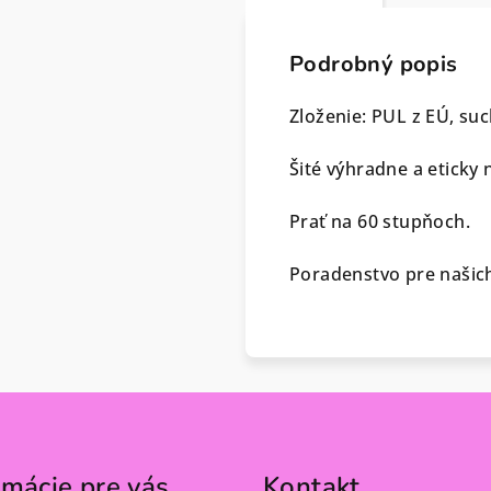
Podrobný popis
Zloženie: PUL z EÚ, suc
Šité výhradne a eticky 
Prať na 60 stupňoch.
Poradenstvo pre našich
rmácie pre vás
Kontakt