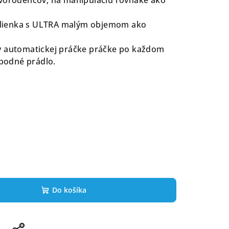
, plienka s ULTRA malým objemom ako
v automatickej práčke práčke po každom
spodné prádlo.
Do košíka