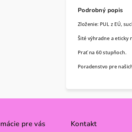
Podrobný popis
Zloženie: PUL z EÚ, suc
Šité výhradne a eticky 
Prať na 60 stupňoch.
Poradenstvo pre našich
rmácie pre vás
Kontakt