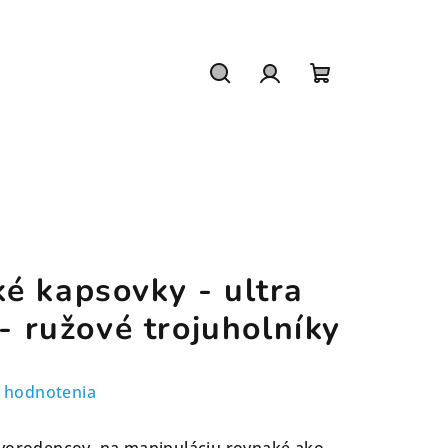
Hľadať
Prihlásenie
Nákupný
košík
é kapsovky - ultra
 - ružové trojuholníky
 hodnotenia
ovorodencov, na manipuláciu rovnaké ako