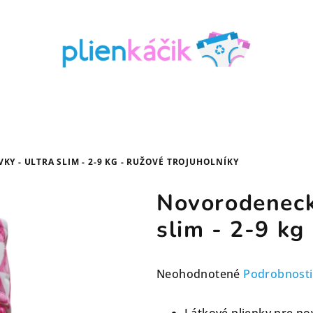
 - ULTRA SLIM - 2-9 KG - RUŽOVÉ TROJUHOLNÍKY
Novorodeneck
slim - 2-9 kg
Priemerné
Neohodnotené
Podrobnosti
hodnotenie
produktu
Látkové plienky pre n