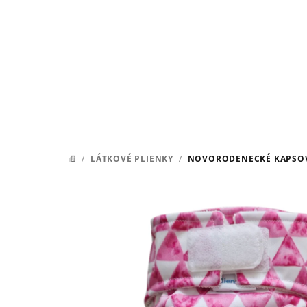
Prejsť
na
obsah
/
LÁTKOVÉ PLIENKY
/
NOVORODENECKÉ KAPSOVKY
DOMOV