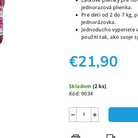
je
jednorazová plienka.
0,0
Pre deti od 2 do 7 kg
z
jednorázovka.
5
Jednoducho vyperiete 
hviezdičiek.
použití tak, ako svoje 
€21,90
Jednotková
cena:
Skladom
(2 ks)
Kód:
9034
−
+