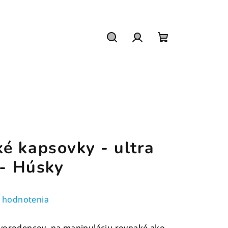
Hľadať
Prihlásenie
Nákupný
košík
é kapsovky - ultra
 - Húsky
 hodnotenia
ovorodencov, na manipuláciu rovnaké ako