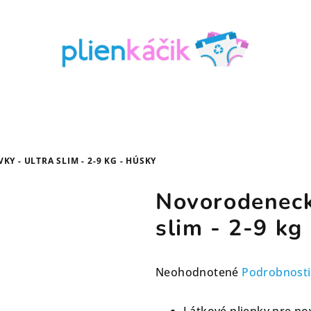
 - ULTRA SLIM - 2-9 KG - HÚSKY
Novorodeneck
slim - 2-9 kg
Priemerné
Neohodnotené
Podrobnosti
hodnotenie
produktu
Látkové plienky pre n