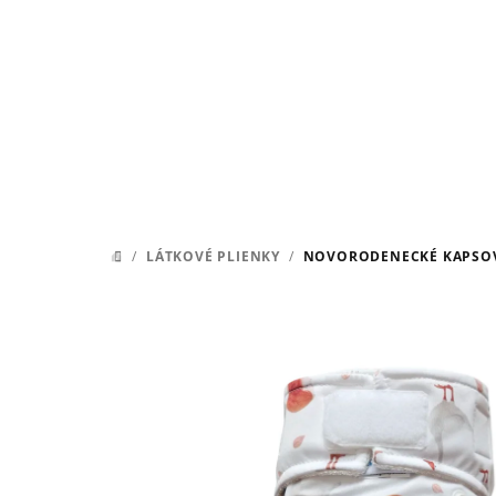
Prejsť
na
obsah
/
LÁTKOVÉ PLIENKY
/
NOVORODENECKÉ KAPSOVKY
DOMOV