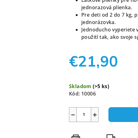
je
jednorazová plienka.
0,0
Pre deti od 2 do 7 kg
z
jednorázovka.
5
Jednoducho vyperiete 
hviezdičiek.
použití tak, ako svoje 
€21,90
Jednotková
cena:
Skladom
(>5 ks)
Kód:
10006
−
+