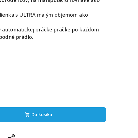
, plienka s ULTRA malým objemom ako
v automatickej práčke práčke po každom
spodné prádlo.
Do košíka