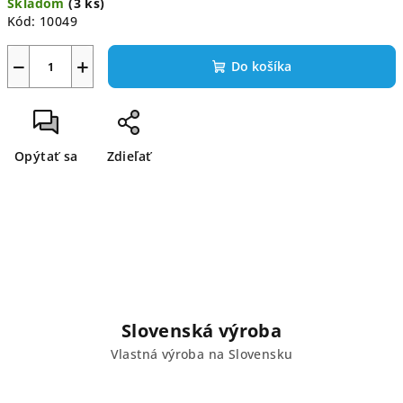
Skladom
(3 ks)
cena:
Kód:
10049
−
+
Do košíka
Opýtať sa
Zdieľať
Slovenská výroba
Vlastná výroba na Slovensku