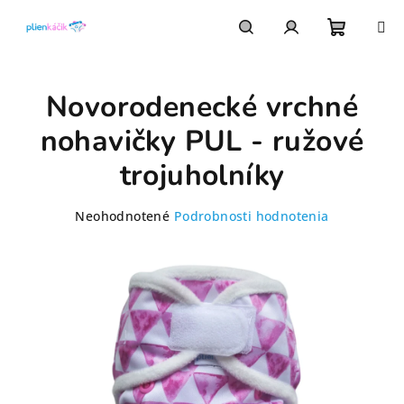
Prejsť
na
obsah
Nákupn
Hľadať
Prihlásenie
Novorodenecké vrchné
košík
nohavičky PUL - ružové
trojuholníky
Priemerné
Neohodnotené
Podrobnosti hodnotenia
hodnotenie
produktu
je
0,0
z
5
hviezdičiek.