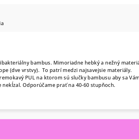
ia
tibakteriálny bambus. Mimoriadne hebký a nežný materiá
ope (dve vrstvy). To patrí medzi najsavejsie materiály.
epremokavý PUL na ktorom sú slučky bambusu aby sa Vá
nekĺzal. Odporúčame prať na 40-60 stupňoch.