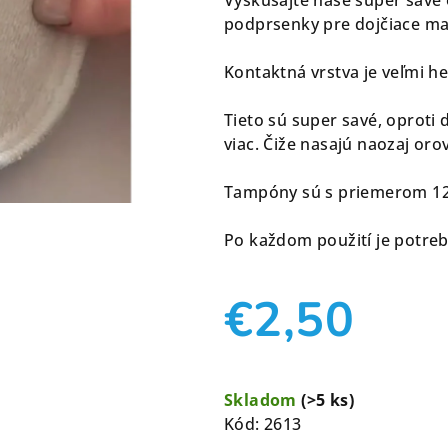
je
podprsenky pre dojčiace m
0,0
z
Kontaktná vrstva je veľmi 
5
hviezdičiek.
Tieto sú super savé, oproti
viac. Čiže nasajú naozaj or
Tampóny sú s priemerom 12.
Po každom použití je potre
€2,50
Jednotková
cena:
Skladom
(>5 ks)
Kód:
2613