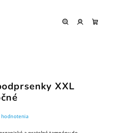
Hľadať
Prihlásenie
Nákupný
košík
podprsenky XXL
očné
 hodnotenia
 organické a pratelné tampóny do