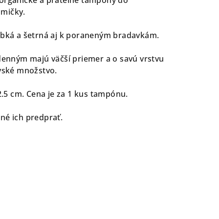
amičky.
hebká a šetrná aj k poraneným bradavkám.
 denným majú väčší priemer a o savú vrstvu
ovské množstvo.
5 cm. Cena je za 1 kus tampónu.
bné ich predprať.