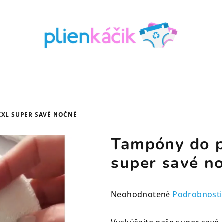
XL SUPER SAVÉ NOČNÉ
Tampóny do 
super savé n
Priemerné
Neohodnotené
Podrobnosti
hodnotenie
produktu
Vyskúšajte naše super savé