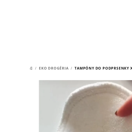
Prejsť
na
obsah
/
EKO DROGÉRIA
/
TAMPÓNY DO PODPRSENKY X
DOMOV