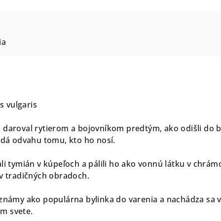
ia
 vulgaris
 daroval rytierom a bojovníkom predtým, ako odišli do b
dodá odvahu tomu, kto ho nosí.
li tymián v kúpeľoch a pálili ho ako vonnú látku v chrám
 v tradičných obradoch.
 známy ako populárna bylinka do varenia a nachádza sa 
m svete.