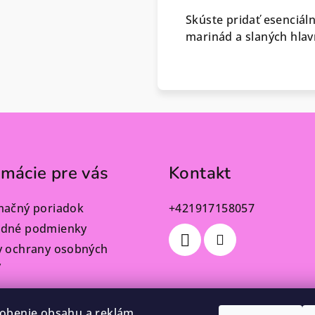
Skúste pridať esenciál
marinád a slaných hla
rmácie pre vás
Kontakt
mačný poriadok
+421917158057
dné podmienky
y ochrany osobných
v
obenie obsahu a reklám,