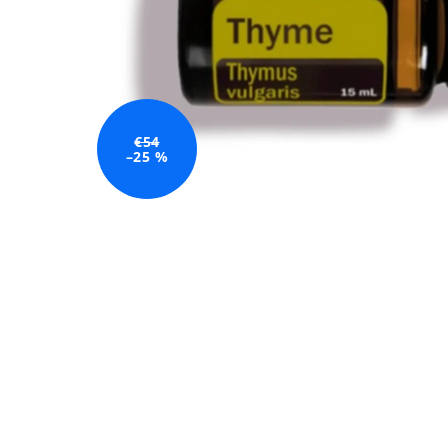
€54
–25 %