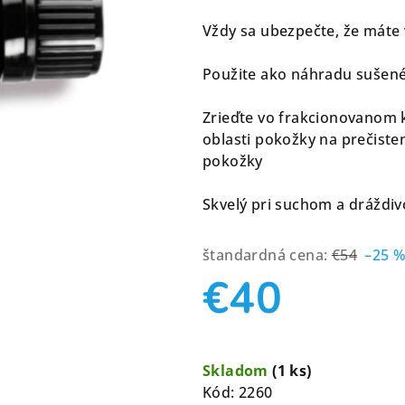
0,0
z
Vždy sa ubezpečte, že máte 
5
hviezdičiek.
Použite ako náhradu sušené
Zrieďte vo frakcionovanom 
oblasti pokožky na prečist
pokožky
Skvelý pri suchom a dráždivo
štandardná cena:
€54
–25 
€40
Jednotková
cena:
Skladom
(1 ks)
Kód:
2260