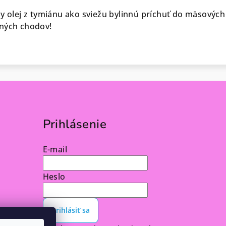
ny olej z tymiánu ako sviežu bylinnú príchuť do mäsových
vných chodov!
Prihlásenie
E-mail
Heslo
Prihlásiť sa