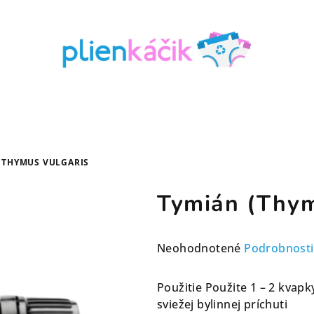
 THYMUS VULGARIS
Tymián (Thym
Priemerné
Neohodnotené
Podrobnosti
hodnotenie
produktu
Použitie Použite 1 – 2 kvapk
je
sviežej bylinnej príchuti