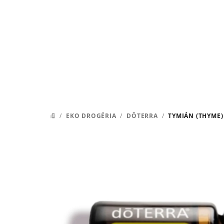
Prejsť
na
obsah
/
EKO DROGÉRIA
/
DŌTERRA
/
TYMIÁN (THYME)
DOMOV