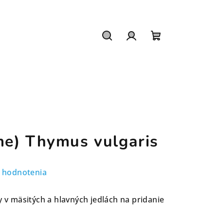
Hľadať
Prihlásenie
Nákupný
košík
e) Thymus vulgaris
 hodnotenia
y v mäsitých a hlavných jedlách na pridanie